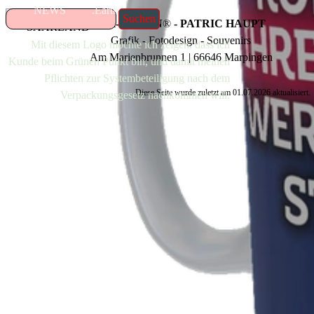
NEWS
.Earth
Suchen
P-H-DESIGN
®
- PATRIC HAUPT
Grafik - Fotodesign - Souvenirs
Mit diesem Logo möchte ich zeigen, dass ich
Am Marienbrunnen 1 | 66646 Marpingen
Kunde beim Grünen Punkt bin, und damit meinen
Pflichten zur Systembeteiligung nach dem
Diese Seite wurde zuletzt am
01.07.2026
aktualisiert.
Verpackungsgesetz nachkommen will.