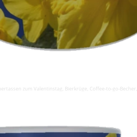
nertassen zum Valentinstag, Bierkrüge, Coffee-to-go-Becher,