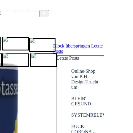
ren Cookies aktiviert lassen -
ARTIKEL
LINKS
▼
GoWithGuide
HOTEL.de
Block überspringen Letzte
Posts
Letzte Posts
chenende.de
Website X5
XPPen
Online-Shop
von P-H-
Design® zieht
um
BLEIB'
GESUND
SYSTEMRELEVANT
FUCK
CORONA -