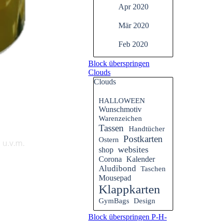
Apr 2020
Mär 2020
Feb 2020
Block überspringen
Clouds
Clouds
HALLOWEEN
Wunschmotiv
Warenzeichen
Tassen
Handtücher
Postkarten
Ostern
 u.v.m.
websites
shop
Corona
Kalender
Aludibond
Taschen
Mousepad
Klappkarten
GymBags
Design
Block überspringen P-H-