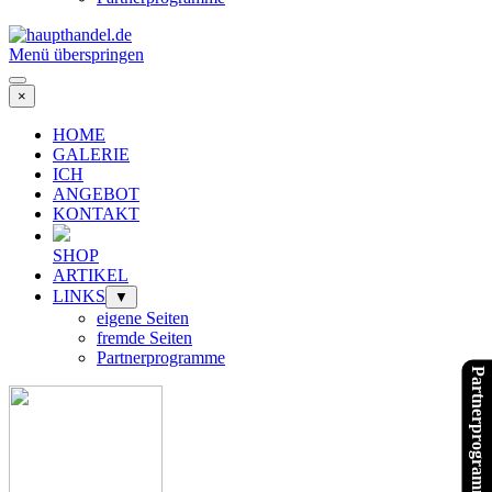
Menü überspringen
×
HOME
GALERIE
ICH
ANGEBOT
KONTAKT
SHOP
ARTIKEL
LINKS
▼
eigene Seiten
fremde Seiten
Partnerprogramme
Partnerprogramme