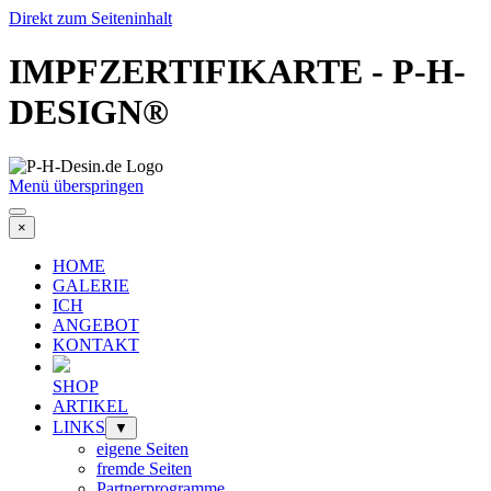
Direkt zum Seiteninhalt
IMPFZERTIFIKARTE - P-H-
DESIGN®
Menü überspringen
×
HOME
GALERIE
ICH
ANGEBOT
KONTAKT
SHOP
ARTIKEL
LINKS
▼
eigene Seiten
fremde Seiten
Partnerprogramme