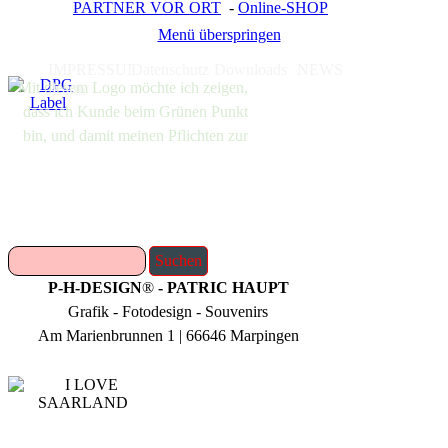
PARTNER VOR ORT
-
Online-SHOP
Menü überspringen
IMPRESSUM
Datenschutz
Downloads
NEWS
Mit diesem Logo möchte ich zeigen,
.Earth
dass ich Kunde beim Grünen Punkt
bin, und damit meinen Pflichten zur
Systembeteiligung nach dem
Verpackungsgesetz nachkommen
will.
Suchen
P-H-DESIGN
®
- PATRIC HAUPT
Grafik - Fotodesign - Souvenirs
Am Marienbrunnen 1 | 66646 Marpingen