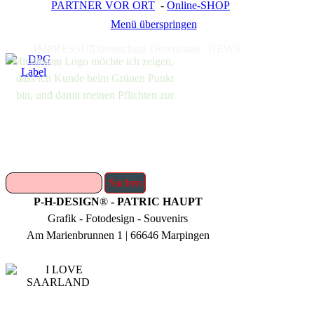
PARTNER VOR ORT
-
Online-SHOP
Menü überspringen
IMPRESSUM
Datenschutz
Downloads
NEWS
Mit diesem Logo möchte ich zeigen,
.Earth
dass ich Kunde beim Grünen Punkt
bin, und damit meinen Pflichten zur
Systembeteiligung nach dem
Verpackungsgesetz nachkommen
will.
Suchen
P-H-DESIGN
®
- PATRIC HAUPT
Grafik - Fotodesign - Souvenirs
Am Marienbrunnen 1 | 66646 Marpingen