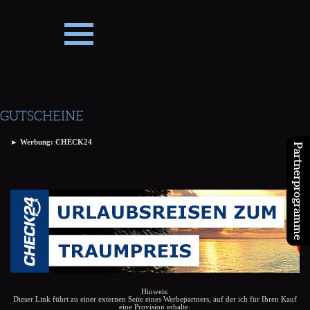
Direkt zum Seiteninhalt
GUTSCHEINE
► Werbung: CHECK24
Partnerprogramme
Hinweis:
Dieser Link führt zu einer externen Seite eines Werbepartners, auf der ich für Ihren Kauf
eine Provision erhalte.