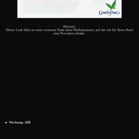
Hinweis:
Dieser Link führt zu einer externen Seite eines Werbepartners, auf der ich für Ihren Kauf
Hinweis:
eine Provision erhalte.
Dieser Link führt zu einer externen Seite eines Werbepartners, auf der ich für Ihren Kauf
eine Provision erhalte.
► Werbung: Center Parcs
► Werbung: AfB