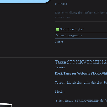
Hinweis:
Die Darstellung der Farben auf dem 
abweichen.
Sofort verfügbar
7.55 €
Tasse STRICKVERLEIH 2
Tassen
Die 2. Tasse zur Webseite STRICKVE
Tasse in klassischer, zylindrischer F
Motiv:
☼ Schriftzug "STRICKVERLEIH.de" (jed