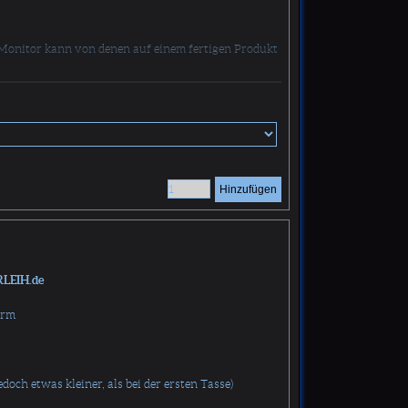
Monitor kann von denen auf einem fertigen Produkt
Hinzufügen
RLEIH.de
orm
och etwas kleiner, als bei der ersten Tasse)