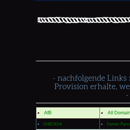
- nachfolgende Links
Provision erhalte, we
-
AfB
All Domai
CHECK24
Center Parc