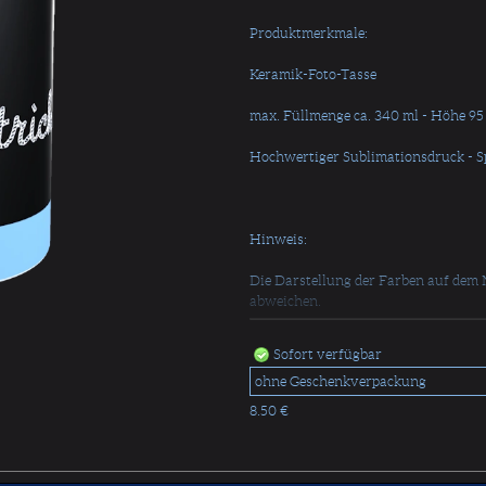
Produktmerkmale:
Keramik-Foto-Tasse
max. Füllmenge ca. 340 ml - Höhe 9
Hochwertiger Sublimationsdruck - 
Hinweis:
Die Darstellung der Farben auf dem 
abweichen.
Sofort verfügbar
8.50 €