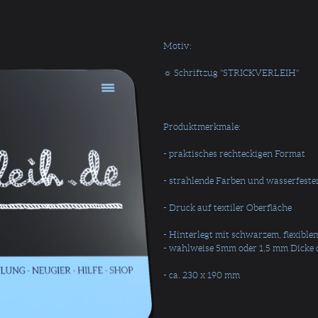
Motiv:
☼ Schriftzug "STRICKVERLEIH"
Produktmerkmale:
- praktisches rechteckigen Format
- strahlende Farben und wasserfeste
- Druck auf textiler Oberfläche
- Hinterlegt mit schwarzem, flexib
- wahlweise 5mm oder 1,5 mm Dicke
- ca. 230 x 190 mm