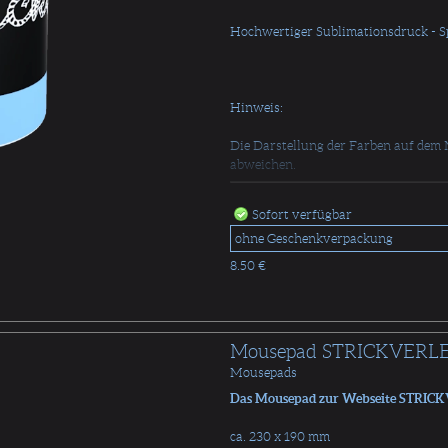
Hochwertiger Sublimationsdruck - 
Hinweis:
Die Darstellung der Farben auf dem 
abweichen.
Sofort verfügbar
8.50 €
Mousepad STRICKVERL
Mousepads
Das Mousepad zur Webseite STRICK
ca. 230 x 190 mm