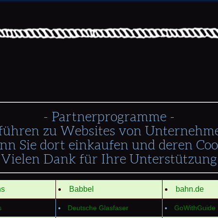
- Partnerprogramme -
 führen zu Websites von Unternehme
nn Sie dort einkaufen und deren Cook
 Vielen Dank für Ihre Unterstützung
ns
Babbel
bahn.de
s
Deutsche Glasfaser
GoWithGuide