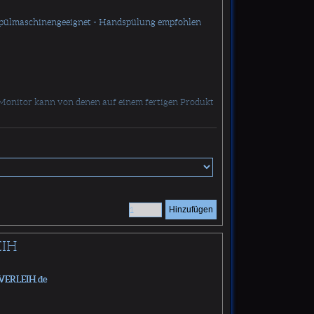
Spülmaschinengeeignet - Handspülung empfohlen
Monitor kann von denen auf einem fertigen Produkt
Hinzufügen
EIH
VERLEIH.de