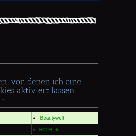
n, von denen ich eine
ies aktiviert lassen -
 -
Beautywelt
HOTEL.de