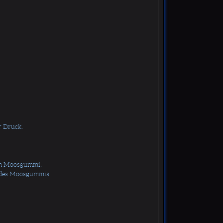
r Druck.
lem Moosgummi.
 des Moosgummis