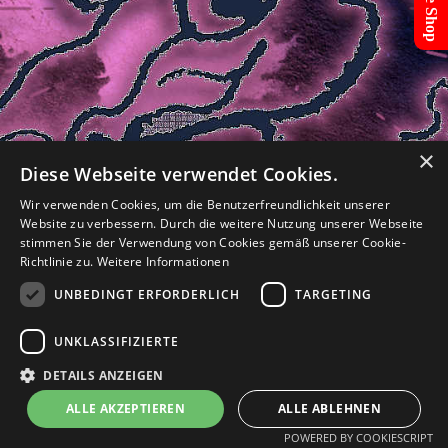
Online Shop
×
Diese Webseite verwendet Cookies.
Wir verwenden Cookies, um die Benutzerfreundlichkeit unserer
Menü überspringen
IMPRESSUM
Datenschutz
Website zu verbessern. Durch die weitere Nutzung unserer Webseite
stimmen Sie der Verwendung von Cookies gemäß unserer Cookie-
Richtlinie zu.
Weitere Informationen
UNBEDINGT ERFORDERLICH
TARGETING
Zurück zum Seiteninhalt
UNKLASSIFIZIERTE
DETAILS ANZEIGEN
ALLE AKZEPTIEREN
ALLE ABLEHNEN
POWERED BY COOKIESCRIPT