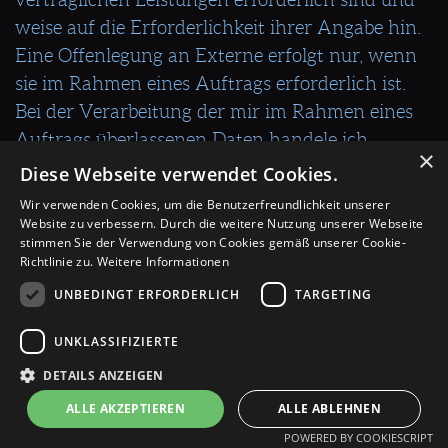
weise auf die Erforderlichkeit ihrer Angabe hin.
Eine Offenlegung an Externe erfolgt nur, wenn
sie im Rahmen eines Auftrags erforderlich ist.
Bei der Verarbeitung der mir im Rahmen eines
Auftrags überlassenen Daten handele ich
×
entsprechend den Weisungen der Auftraggeber
Diese Webseite verwendet Cookies.
sowie der gesetzlichen Vorgaben einer
Wir verwenden Cookies, um die Benutzerfreundlichkeit unserer
Auftragsverarbeitung gem. Art. 28 DSGVO und
Website zu verbessern. Durch die weitere Nutzung unserer Webseite
stimmen Sie der Verwendung von Cookies gemäß unserer Cookie-
verarbeite die Daten zu keinen anderen, als den
Richtlinie zu.
Weitere Informationen
auftragsgemäßen Zwecken.
UNBEDINGT ERFORDERLICH
TARGETING
Ich lösche die Daten nach Ablauf gesetzlicher
Gewährleistungs- und vergleichbarer Pflichten.
UNKLASSIFIZIERTE
Die Erforderlichkeit der Aufbewahrung der
DETAILS ANZEIGEN
Daten wird alle drei Jahre überprüft; im Fall der
ALLE AKZEPTIEREN
ALLE ABLEHNEN
gesetzlichen Archivierungspflichten erfolgt die
POWERED BY COOKIESCRIPT
Löschung nach deren Ablauf (6 J, gem. § 257