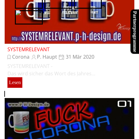
Tubefittings.eu
Verwoehnwochenende.de
Website X5
Partnerprogramme
XPPen
SYSTEMRELEVANT
Corona
P. Haupt
31 Mär 2020
SYSTEMRELEVANT -
Das wird sicher das Wort des Jahres...
Lesen