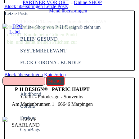
PARTNER VOR ORT
-
Online-SHOP
Block überspringen Letzte Posts
Menü überspringen
Letzte Posts
IMPRESSUM
Datenschutz
Downloads
NEWS
Mit diesem Logo möchte ich zeigen,
Online-Shop von P-H-Design® zieht um
.Earth
dass ich Kunde beim Grünen Punkt
BLEIB' GESUND
bin, und damit meinen Pflichten zur
Systembeteiligung nach dem
SYSTEMRELEVANT
Verpackungsgesetz nachkommen
FUCK CORONA - BUNDLE
will.
Block überspringen Kategorien
Kategorien
Suchen
P-H-DESIGN
®
- PATRIC HAUPT
Aludibond
Grafik - Fotodesign - Souvenirs
Am Marienbrunnen 1 | 66646 Marpingen
Corona
Design
GymBags