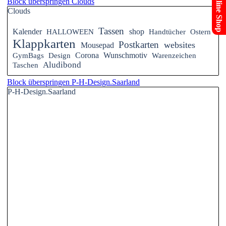
Online Shop
Block überspringen Clouds
Clouds
Tassen
Kalender
HALLOWEEN
shop
Handtücher
Ostern
Klappkarten
Postkarten
websites
Mousepad
GymBags
Design
Corona
Wunschmotiv
Warenzeichen
Aludibond
Taschen
Block überspringen P-H-Design.Saarland
P-H-Design.Saarland