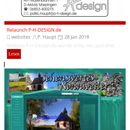
Relaunch P-H-DESIGN.de
websites
P. Haupt
28 Jan 2018
Website P-H-Design.de wurde völlig neu gestaltet.
Lesen