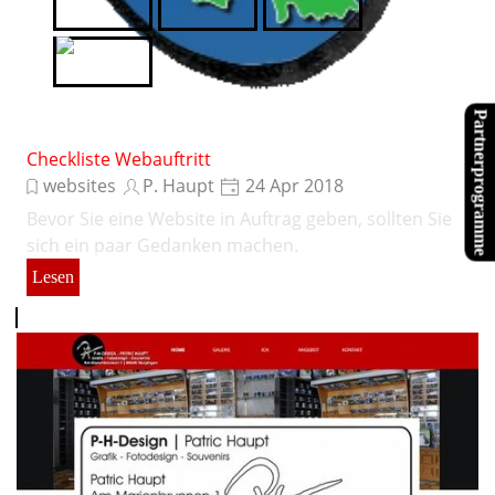
Tubefittings.eu
Verwoehnwochenende.de
Website X5
XPPen
Partnerprogramme
Checkliste Webauftritt
websites
P. Haupt
24 Apr 2018
Bevor Sie eine Website in Auftrag geben, sollten Sie
sich ein paar Gedanken machen.
Lesen