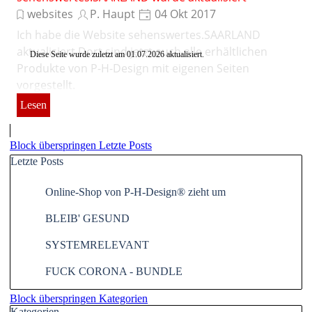
websites
P. Haupt
04 Okt 2017
Ich habe die Website sehenswertes.SAARLAND
aktualisiert.Dort sind jetzt auch alle erhältlichen
Diese Seite wurde zuletzt am
01.07.2026
aktualisiert.
Produkte von P-H-Design mit eigenen Seiten
vorgestellt.
Lesen
Block überspringen Letzte Posts
Letzte Posts
Online-Shop von P-H-Design® zieht um
BLEIB' GESUND
SYSTEMRELEVANT
FUCK CORONA - BUNDLE
Block überspringen Kategorien
Kategorien