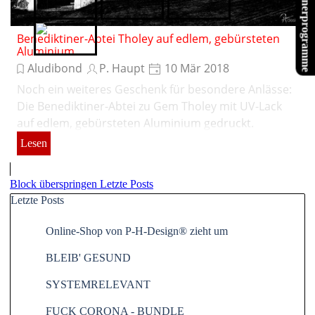
Partnerprogramme
Tubefittings.eu
Verwoehnwochenende.de
Website X5
Benediktiner-Abtei Tholey auf edlem, gebürsteten
XPPen
Aluminium
Aludibond
P. Haupt
10 Mär 2018
Noch ein weiteres Geschenk für besondere Anlässe:
Die Benediktiner-Abtei zu Gem Tholey mit UV-Lack
auf edlem, gebürsteten Aluminium gedruckt.
Lesen
Block überspringen Letzte Posts
Letzte Posts
Online-Shop von P-H-Design® zieht um
BLEIB' GESUND
SYSTEMRELEVANT
FUCK CORONA - BUNDLE