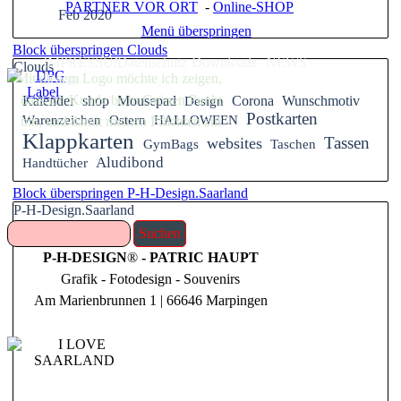
PARTNER VOR ORT
-
Online-SHOP
Feb 2020
Menü überspringen
Block überspringen Clouds
IMPRESSUM
Datenschutz
Downloads
NEWS
Clouds
Mit diesem Logo möchte ich zeigen,
.Earth
dass ich Kunde beim Grünen Punkt
Kalender
shop
Mousepad
Design
Corona
Wunschmotiv
Postkarten
Warenzeichen
Ostern
HALLOWEEN
bin, und damit meinen Pflichten zur
Klappkarten
Tassen
websites
Systembeteiligung nach dem
GymBags
Taschen
Aludibond
Handtücher
Verpackungsgesetz nachkommen
will.
Block überspringen P-H-Design.Saarland
P-H-Design.Saarland
Suchen
P-H-DESIGN
®
- PATRIC HAUPT
Grafik - Fotodesign - Souvenirs
Am Marienbrunnen 1 | 66646 Marpingen