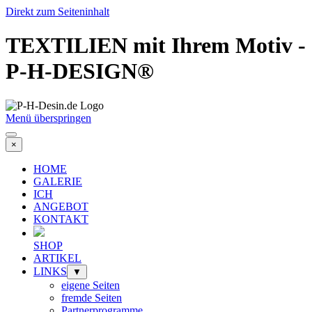
Direkt zum Seiteninhalt
TEXTILIEN mit Ihrem Motiv -
P-H-DESIGN®
Menü überspringen
×
HOME
GALERIE
ICH
ANGEBOT
KONTAKT
SHOP
ARTIKEL
LINKS
▼
eigene Seiten
fremde Seiten
Partnerprogramme