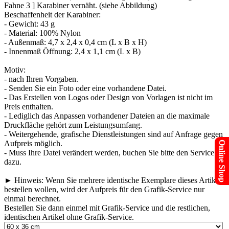
Fahne 3 ] Karabiner vernäht. (siehe Abbildung)
Beschaffenheit der Karabiner:
- Gewicht: 43 g
- Material: 100% Nylon
- Außenmaß: 4,7 x 2,4 x 0,4 cm (L x B x H)
- Innenmaß Öffnung: 2,4 x 1,1 cm (L x B)
Motiv:
- nach Ihren Vorgaben.
- Senden Sie ein Foto oder eine vorhandene Datei.
- Das Erstellen von Logos oder Design von Vorlagen ist nicht im
Preis enthalten.
- Lediglich das Anpassen vorhandener Dateien an die maximale
Druckfläche gehört zum Leistungsumfang.
- Weitergehende, grafische Dienstleistungen sind auf Anfrage gegen
Aufpreis möglich.
Online Shop
- Muss Ihre Datei verändert werden, buchen Sie bitte den Service
dazu.
► Hinweis: Wenn Sie mehrere identische Exemplare dieses Artikels
bestellen wollen, wird der Aufpreis für den Grafik-Service nur
einmal berechnet.
Bestellen Sie dann einmel mit Grafik-Service und die restlichen,
identischen Artikel ohne Grafik-Service.