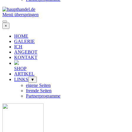
Menü überspringen
×
HOME
GALERIE
ICH
ANGEBOT
KONTAKT
SHOP
ARTIKEL
LINKS
▼
eigene Seiten
fremde Seiten
Partnerprogramme