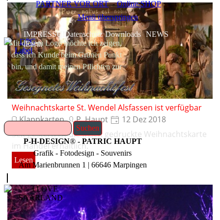
PARTNER VOR ORT
-
Online-SHOP
Menü überspringen
IMPRESSUM
Datenschutz
Downloads
NEWS
Mit diesem Logo möchte ich zeigen,
.Earth
dass ich Kunde beim Grünen Punkt
bin, und damit meinen Pflichten zur
Systembeteiligung nach dem
Verpackungsgesetz nachkommen
will.
Weihnachtskarte St. Wendel Alsfassen ist verfügbar
Klappkarten
P. Haupt
12 Dez 2018
Suchen
Seit gestern ist die frisch gedruckte Weihnachtskarte
P-H-DESIGN
®
- PATRIC HAUPT
im Handel erhältlich.
Grafik - Fotodesign - Souvenirs
Lesen
Am Marienbrunnen 1 | 66646 Marpingen