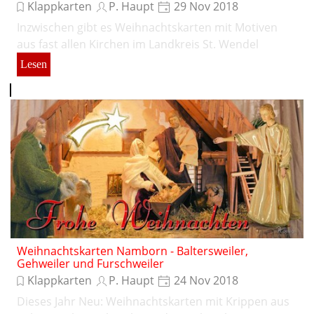
Klappkarten
P. Haupt
29 Nov 2018
Inzwischen gibt es Weihnachtskarten mit Motiven
aus fast allen Kirchen im Landkreis St. Wendel
Lesen
Weihnachtskarten Namborn - Baltersweiler,
Gehweiler und Furschweiler
Klappkarten
P. Haupt
24 Nov 2018
Dieses Jahr Neu: Weihnachtskarten mit Krippen aus