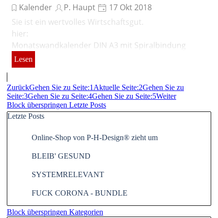
Kalender
P. Haupt
17 Okt 2018
Sie ist ein wertvolles Wirtschaftsgut.
hier:
Monatswandkalender DIN A3 mit Spiralbindung
Lesen
Zurück
Gehen Sie zu Seite:
1
Aktuelle Seite:
2
Gehen Sie zu
Seite:
3
Gehen Sie zu Seite:
4
Gehen Sie zu Seite:
5
Weiter
Block überspringen Letzte Posts
Letzte Posts
Online-Shop von P-H-Design® zieht um
BLEIB' GESUND
SYSTEMRELEVANT
FUCK CORONA - BUNDLE
Block überspringen Kategorien