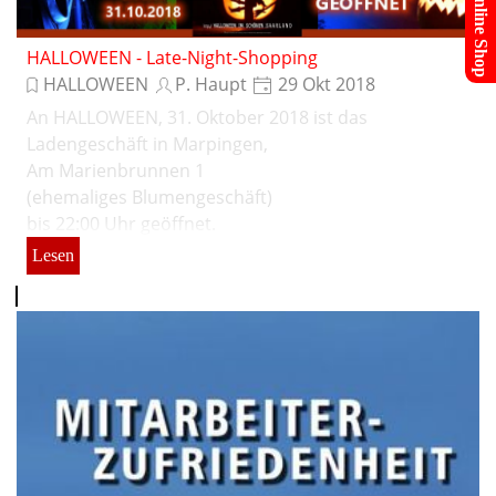
Online Shop
HALLOWEEN - Late-Night-Shopping
HALLOWEEN
P. Haupt
29 Okt 2018
An HALLOWEEN, 31. Oktober 2018 ist das
Ladengeschäft in Marpingen,
Am Marienbrunnen 1
(ehemaliges Blumengeschäft)
bis 22:00 Uhr geöffnet.
Lesen