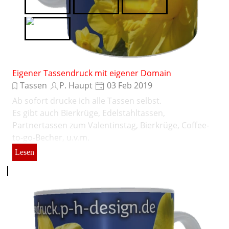
Tubefittings.eu
Verwoehnwochenende.de
Website X5
XPPen
Eigener Tassendruck mit eigener Domain
Tassen
P. Haupt
03 Feb 2019
Ab sofort drucke ich alle Tassen selbst.
Es gibt auch Bierkrüge, Edelstahltassen,
Partnertassen zum Valentinstag, Bierkrüge, Coffee-
to-go-Becher, u.v.m.
Lesen