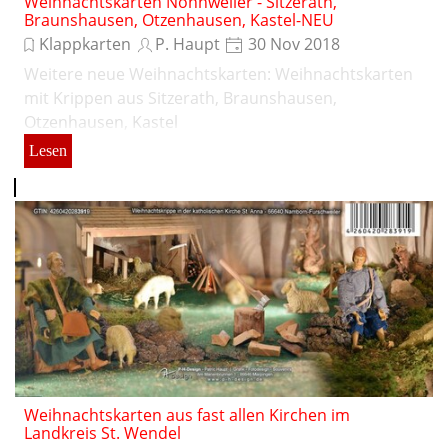
Weihnachtskarten Nonnweiler - Sitzerath,
Braunshausen, Otzenhausen, Kastel-NEU
Klappkarten
P. Haupt
30 Nov 2018
Weitere neue Weihnachtskarten: Weihnachtskarten
mit Krippen aus Sitzerath, Braunshausen,
Otzenhausen, Kastel
Lesen
Weihnachtskarten aus fast allen Kirchen im
Landkreis St. Wendel