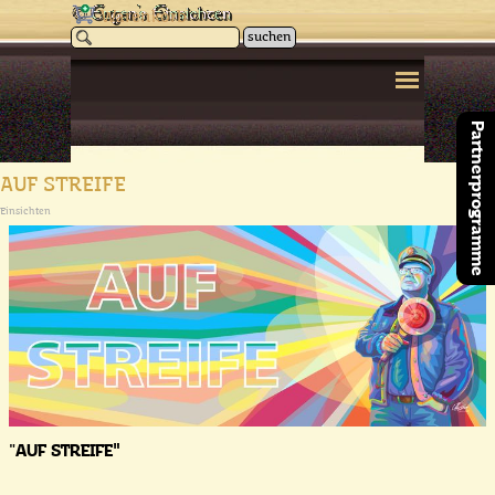
Direkt zum Seiteninhalt
Warenkorb
suchen
Menü überspringen
Partnerprogramme
AUF STREIFE
Einsichten
"
AUF STREIFE"