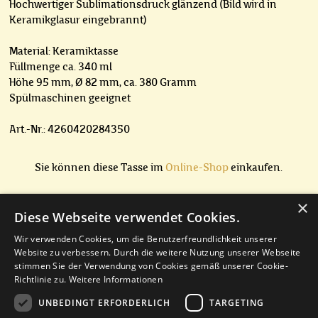
Hochwertiger Sublimationsdruck glänzend (Bild wird in
Keramikglasur eingebrannt)
Material: Keramiktasse
Füllmenge ca. 340 ml
Höhe 95 mm, Ø 82 mm, ca. 380 Gramm
Spülmaschinen geeignet
Art.-Nr.: 4260420284350
Sie können diese Tasse im
Online-Shop
einkaufen.
×
Diese Webseite verwendet Cookies.
Wenn Sie Fragen zu diesem Produkt haben, können Sie mir
Wir verwenden Cookies, um die Benutzerfreundlichkeit unserer
gerne eine Nachricht senden.
Website zu verbessern. Durch die weitere Nutzung unserer Webseite
Am besten verwenden Sie hierfür mein
Kontaktformular
.
stimmen Sie der Verwendung von Cookies gemäß unserer Cookie-
Richtlinie zu.
Weitere Informationen
UNBEDINGT ERFORDERLICH
TARGETING
Menü überspringen
FAQ