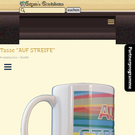
Direkt zum Seiteninhalt
Warenkorb
suchen
Menü überspringen
Partnerprogramme
Tasse "AUF STREIFE"
Produktseiten > EUGEN
Menü überspringen