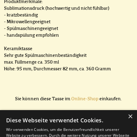
Produktmerkmale:
Sublimationsdruck (hochwertig und nicht fühlbar)
- kratzbeständig
- Mikrowellengeeignet
- Spülmaschinengeeignet
- handspülung empfohlen
Keramiktasse
Sehr gute Spülmaschinenbeständigkeit
max. Füllmenge ca. 350 ml
Höhe: 95 mm, Durchmesser 82 mm, ca. 360 Gramm
Sie können diese Tasse im
Online-Shop
einkaufen.
×
Diese Webseite verwendet Cookies.
Wenn Sie Fragen zu diesem Produkt haben, können Sie mir
Wir verwenden Cookies, um die Benutzerfreundlichkeit unserer
gerne eine Nachricht senden.
Website zu verbessern. Durch die weitere Nutzung unserer Webseite
Am besten verwenden Sie hierfür mein
Kontaktformular
.