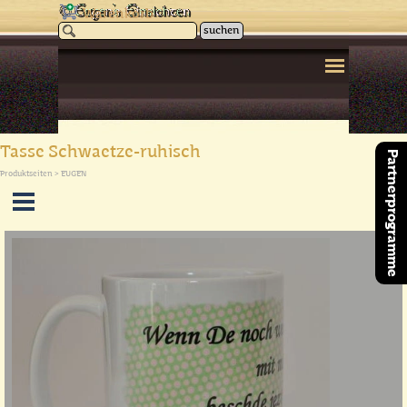
Direkt zum Seiteninhalt
Warenkorb
suchen
Menü überspringen
Tasse Schwaetze-ruhisch
Partnerprogramme
Produktseiten > EUGEN
Menü überspringen