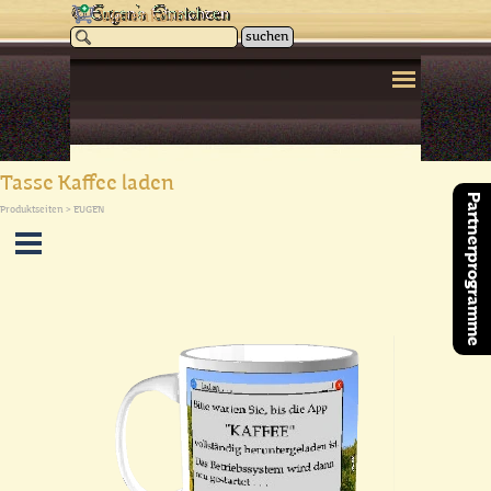
Direkt zum Seiteninhalt
Warenkorb
suchen
Menü überspringen
Tasse Kaffee laden
Partnerprogramme
Produktseiten > EUGEN
Menü überspringen