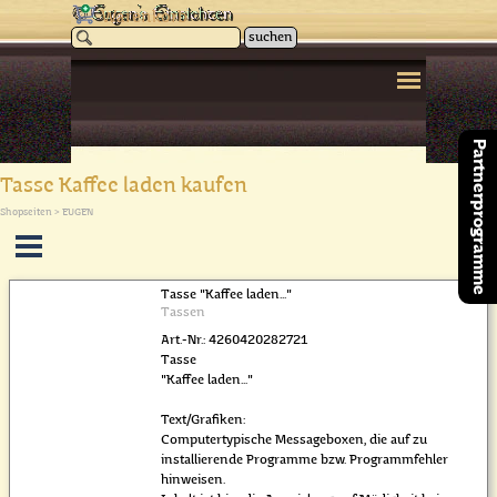
Direkt zum Seiteninhalt
Warenkorb
suchen
Menü überspringen
Partnerprogramme
Tasse Kaffee laden kaufen
Shopseiten > EUGEN
Menü überspringen
Tasse "Kaffee laden..."
Tassen
Art.-Nr.: 4260420282721
Tasse
"Kaffee laden..."
Text/Grafiken:
Computertypische Messageboxen, die auf zu
installierende Programme bzw. Programmfehler
hinweisen.