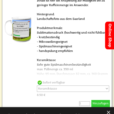
Inhalt ist hier die Anspielung auf Müdigkeit bei zu
geringer Koffeinmenge im Anwender.
Hintergrund:
Landschaftsfoto aus dem Saarland
Online Shop
Produktmerkmale:
Sublimationsdruck (hochwertig und nicht fühlbar)
- kratzbeständig
- Mikrowellengeeignet
- Spülmaschinengeeignet
- handspülung empfohlen
Keramiktasse
Sehr gute Spülmaschinenbeständigkeit
max. Füllmenge ca. 350 ml
Höhe: 95 mm, Durchmesser 82 mm, ca. 360 Gramm
Sofort verfügbar
8.50 €
Hinzufügen
×