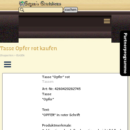
Direkt zum Seiteninhalt
Warenkorb
suchen
Menü überspringen
Partnerprogramme
Tasse Opfer rot kaufen
Shopseiten > EUGEN
Menü überspringen
Tasse "Opfer" rot
Tassen
Art.-Nr.: 4260420282745
Tasse
"Opfer"
Text:
"OPFER" in roter Schrift
Produktmerkmale: